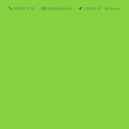
0229 85 27 82
info@webics.nl
Schoffel 67 - De Goorn